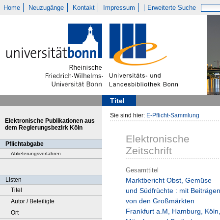
Home
Neuzugänge
Kontakt
Impressum
Erweiterte Suche
Titel
Sie sind hier:
E-Pflicht-Sammlung
Elektronische Publikationen aus
dem Regierungsbezirk Köln
Elektronische
Pflichtabgabe
Zeitschrift
Ablieferungsverfahren
Gesamttitel
Listen
Marktbericht Obst, Gemüse
Titel
und Südfrüchte : mit Beiträge
von den Großmärkten
Autor / Beteiligte
Frankfurt a.M, Hamburg, Köln
Ort