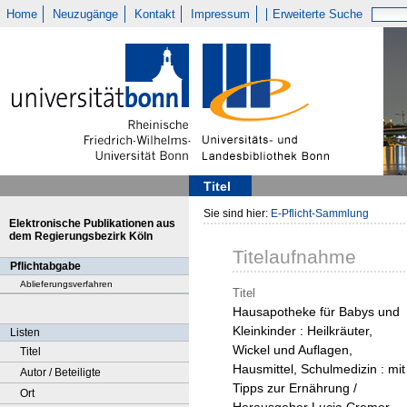
Home
Neuzugänge
Kontakt
Impressum
Erweiterte Suche
Titel
Sie sind hier:
E-Pflicht-Sammlung
Elektronische Publikationen aus
dem Regierungsbezirk Köln
Titelaufnahme
Pflichtabgabe
Ablieferungsverfahren
Titel
Hausapotheke für Babys und
Kleinkinder : Heilkräuter,
Listen
Wickel und Auflagen,
Titel
Hausmittel, Schulmedizin : mit
Autor / Beteiligte
Tipps zur Ernährung /
Ort