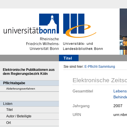
Titel
Sie sind hier:
E-Pflicht-Sammlung
Elektronische Publikationen aus
dem Regierungsbezirk Köln
Elektronische Zeitsc
Pflichtabgabe
Ablieferungsverfahren
Gesamttitel
Lebensh
Behinde
Listen
Jahrgang
2007
Titel
URN
urn:nb
Autor / Beteiligte
Ort