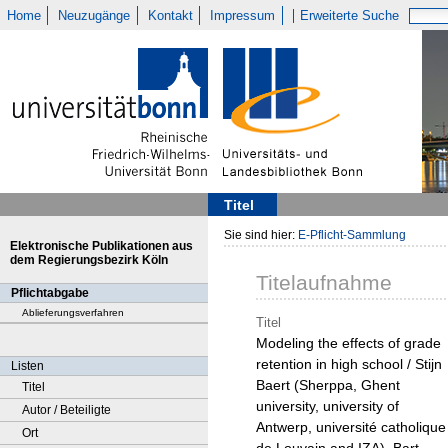
Home
Neuzugänge
Kontakt
Impressum
Erweiterte Suche
Titel
Sie sind hier:
E-Pflicht-Sammlung
Elektronische Publikationen aus
dem Regierungsbezirk Köln
Titelaufnahme
Pflichtabgabe
Ablieferungsverfahren
Titel
Modeling the effects of grade
retention in high school / Stijn
Listen
Baert (Sherppa, Ghent
Titel
university, university of
Autor / Beteiligte
Antwerp, université catholique
Ort