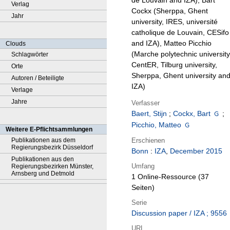
de Louvain and IZA), Bart
Verlag
Cockx (Sherppa, Ghent
Jahr
university, IRES, université
catholique de Louvain, CESifo
and IZA), Matteo Picchio
Clouds
(Marche polytechnic university
Schlagwörter
CentER, Tilburg university,
Orte
Sherppa, Ghent university an
Autoren / Beteiligte
IZA)
Verlage
Jahre
Verfasser
Baert, Stijn
;
Cockx, Bart
;
Picchio, Matteo
Weitere E-Pflichtsammlungen
Erschienen
Publikationen aus dem
Regierungsbezirk Düsseldorf
Bonn
:
IZA
,
December 2015
Publikationen aus den
Umfang
Regierungsbezirken Münster,
Arnsberg und Detmold
1 Online-Ressource (37
Seiten)
Serie
Discussion paper / IZA ; 9556
URL