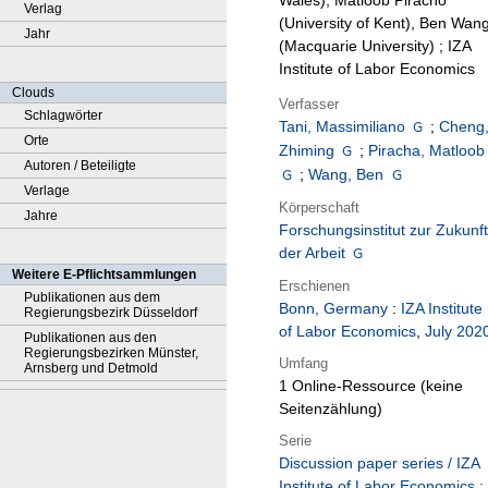
Wales), Matloob Piracho
Verlag
(University of Kent), Ben Wan
Jahr
(Macquarie University) ; IZA
Institute of Labor Economics
Clouds
Verfasser
Schlagwörter
Tani, Massimiliano
;
Cheng
Orte
Zhiming
;
Piracha, Matloob
Autoren / Beteiligte
;
Wang, Ben
Verlage
Körperschaft
Jahre
Forschungsinstitut zur Zukunft
der Arbeit
Weitere E-Pflichtsammlungen
Erschienen
Publikationen aus dem
Bonn, Germany
:
IZA Institute
Regierungsbezirk Düsseldorf
of Labor Economics
,
July 202
Publikationen aus den
Regierungsbezirken Münster,
Umfang
Arnsberg und Detmold
1 Online-Ressource (keine
Seitenzählung)
Serie
Discussion paper series / IZA
Institute of Labor Economics ;