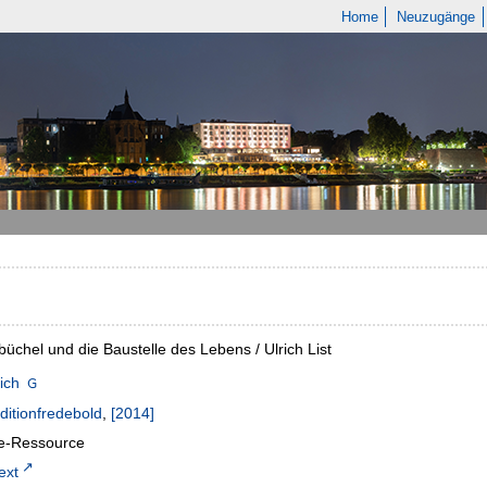
Home
Neuzugänge
chel und die Baustelle des Lebens / Ulrich List
rich
ditionfredebold
,
[2014]
ne-Ressource
text