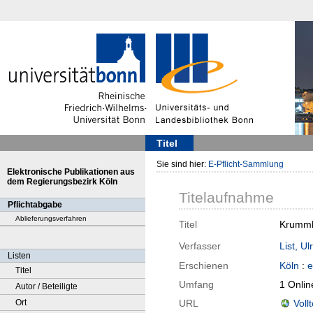
Titel
Sie sind hier:
E-Pflicht-Sammlung
Elektronische Publikationen aus
dem Regierungsbezirk Köln
Titelaufnahme
Pflichtabgabe
Ablieferungsverfahren
Titel
Krummbü
Verfasser
List, Ul
Listen
Erschienen
Köln
:
e
Titel
Umfang
1 Onli
Autor / Beteiligte
Ort
URL
Voll