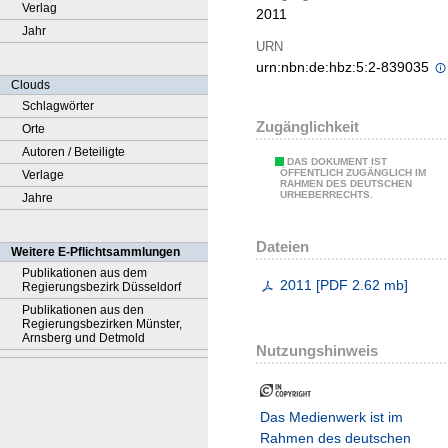
Verlag
2011
Jahr
URN
urn:nbn:de:hbz:5:2-839035
Clouds
Schlagwörter
Zugänglichkeit
Orte
Autoren / Beteiligte
DAS DOKUMENT IST
ÖFFENTLICH ZUGÄNGLICH IM
Verlage
RAHMEN DES DEUTSCHEN
URHEBERRECHTS.
Jahre
Dateien
Weitere E-Pflichtsammlungen
Publikationen aus dem
2011
[
PDF
2.62 mb
]
Regierungsbezirk Düsseldorf
Publikationen aus den
Regierungsbezirken Münster,
Arnsberg und Detmold
Nutzungshinweis
Das Medienwerk ist im
Rahmen des deutschen