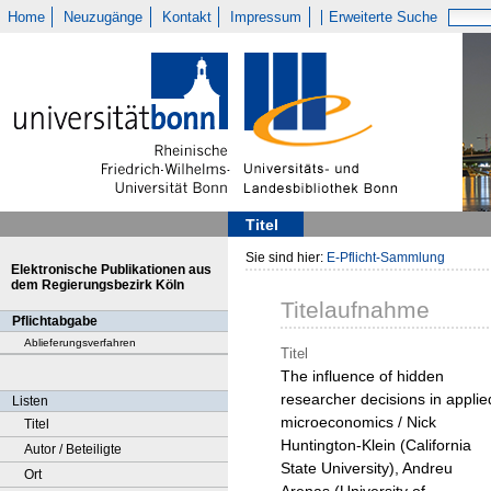
Home
Neuzugänge
Kontakt
Impressum
Erweiterte Suche
Titel
Sie sind hier:
E-Pflicht-Sammlung
Elektronische Publikationen aus
dem Regierungsbezirk Köln
Titelaufnahme
Pflichtabgabe
Ablieferungsverfahren
Titel
The influence of hidden
researcher decisions in applie
Listen
microeconomics / Nick
Titel
Huntington-Klein (California
Autor / Beteiligte
State University), Andreu
Ort