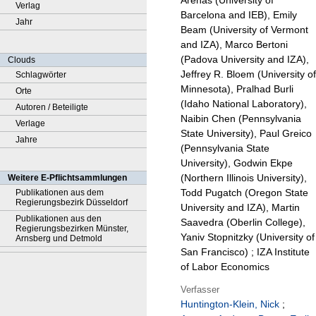
Arenas (University of
Verlag
Barcelona and IEB), Emily
Jahr
Beam (University of Vermont
and IZA), Marco Bertoni
(Padova University and IZA),
Clouds
Jeffrey R. Bloem (University of
Schlagwörter
Minnesota), Pralhad Burli
Orte
(Idaho National Laboratory),
Autoren / Beteiligte
Naibin Chen (Pennsylvania
Verlage
State University), Paul Greico
Jahre
(Pennsylvania State
University), Godwin Ekpe
(Northern Illinois University),
Weitere E-Pflichtsammlungen
Todd Pugatch (Oregon State
Publikationen aus dem
Regierungsbezirk Düsseldorf
University and IZA), Martin
Publikationen aus den
Saavedra (Oberlin College),
Regierungsbezirken Münster,
Yaniv Stopnitzky (University of
Arnsberg und Detmold
San Francisco) ; IZA Institute
of Labor Economics
Verfasser
Huntington-Klein, Nick
;