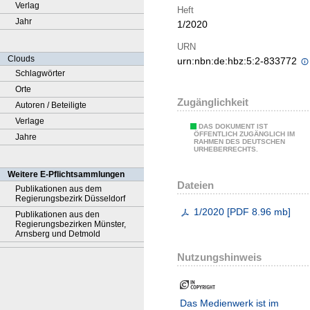
Verlag
Heft
Jahr
1/2020
URN
Clouds
urn:nbn:de:hbz:5:2-833772
Schlagwörter
Orte
Zugänglichkeit
Autoren / Beteiligte
Verlage
DAS DOKUMENT IST
ÖFFENTLICH ZUGÄNGLICH IM
Jahre
RAHMEN DES DEUTSCHEN
URHEBERRECHTS.
Weitere E-Pflichtsammlungen
Dateien
Publikationen aus dem
Regierungsbezirk Düsseldorf
1/2020
[
PDF
8.96 mb
]
Publikationen aus den
Regierungsbezirken Münster,
Arnsberg und Detmold
Nutzungshinweis
Das Medienwerk ist im