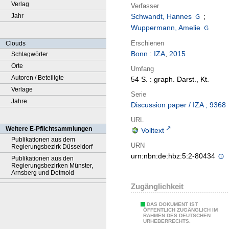
Verlag
Verfasser
Jahr
Schwandt, Hannes
;
Wuppermann, Amelie
Erschienen
Clouds
Bonn
:
IZA
,
2015
Schlagwörter
Orte
Umfang
Autoren / Beteiligte
54 S. : graph. Darst., Kt.
Verlage
Serie
Jahre
Discussion paper / IZA ; 9368
URL
Weitere E-Pflichtsammlungen
Volltext
Publikationen aus dem
URN
Regierungsbezirk Düsseldorf
urn:nbn:de:hbz:5:2-80434
Publikationen aus den
Regierungsbezirken Münster,
Arnsberg und Detmold
Zugänglichkeit
DAS DOKUMENT IST
ÖFFENTLICH ZUGÄNGLICH IM
RAHMEN DES DEUTSCHEN
URHEBERRECHTS.