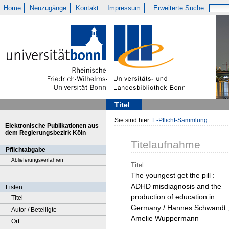
Home
Neuzugänge
Kontakt
Impressum
Erweiterte Suche
Titel
Sie sind hier:
E-Pflicht-Sammlung
Elektronische Publikationen aus
dem Regierungsbezirk Köln
Titelaufnahme
Pflichtabgabe
Ablieferungsverfahren
Titel
The youngest get the pill :
ADHD misdiagnosis and the
Listen
production of education in
Titel
Germany / Hannes Schwandt 
Autor / Beteiligte
Amelie Wuppermann
Ort