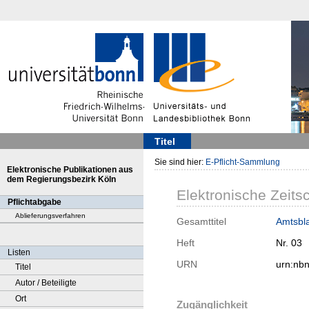
Titel
Sie sind hier:
E-Pflicht-Sammlung
Elektronische Publikationen aus
dem Regierungsbezirk Köln
Elektronische Zeitsc
Pflichtabgabe
Ablieferungsverfahren
Gesamttitel
Amtsbla
Heft
Nr. 03
Listen
URN
urn:nb
Titel
Autor / Beteiligte
Ort
Zugänglichkeit