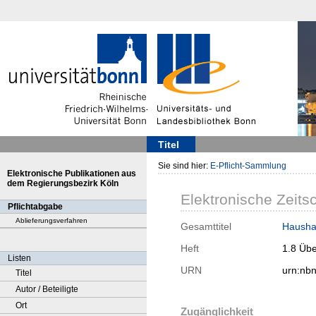
Titel
Sie sind hier:
E-Pflicht-Sammlung
Elektronische Publikationen aus
dem Regierungsbezirk Köln
Elektronische Zeitsc
Pflichtabgabe
Ablieferungsverfahren
Gesamttitel
Haushal
Heft
1.8 Übe
Listen
URN
urn:nb
Titel
Autor / Beteiligte
Ort
Zugänglichkeit