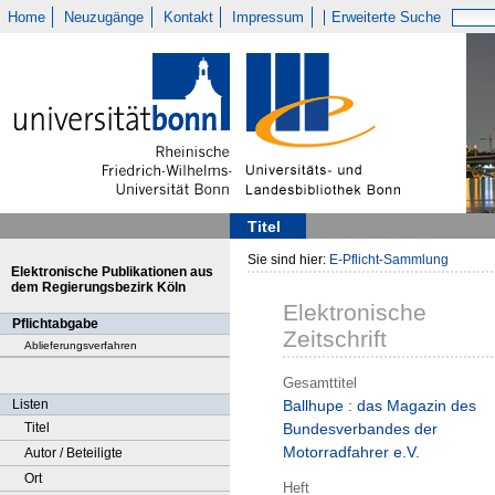
Home
Neuzugänge
Kontakt
Impressum
Erweiterte Suche
Titel
Sie sind hier:
E-Pflicht-Sammlung
Elektronische Publikationen aus
dem Regierungsbezirk Köln
Elektronische
Pflichtabgabe
Zeitschrift
Ablieferungsverfahren
Gesamttitel
Listen
Ballhupe : das Magazin des
Titel
Bundesverbandes der
Motorradfahrer e.V.
Autor / Beteiligte
Ort
Heft