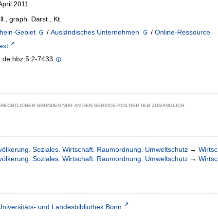
April 2011
Ill., graph. Darst., Kt.
hein-Gebiet
/
Ausländisches Unternehmen
/
Online-Ressource
text
n:de:hbz:5:2-7433
ZRECHTLICHEN GRÜNDEN NUR AN DEN SERVICE-PCS DER ULB ZUGÄNGLICH.
völkerung. Soziales. Wirtschaft. Raumordnung. Umweltschutz
→
Wirtsc
völkerung. Soziales. Wirtschaft. Raumordnung. Umweltschutz
→
Wirtsc
Universitäts- und Landesbibliothek Bonn