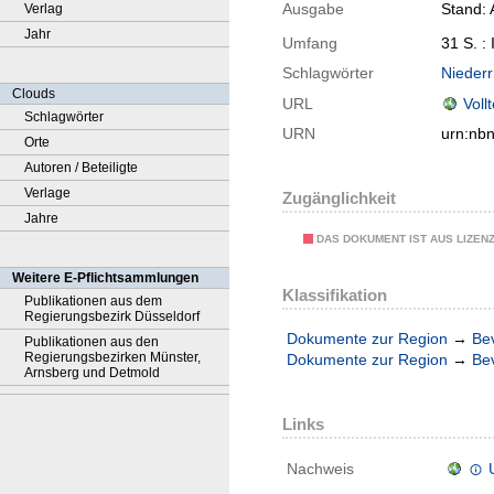
Ausgabe
Stand: 
Verlag
Jahr
Umfang
31 S. : 
Schlagwörter
Niederr
Clouds
URL
Voll
Schlagwörter
URN
urn:nb
Orte
Autoren / Beteiligte
Verlage
Zugänglichkeit
Jahre
DAS DOKUMENT IST AUS LIZEN
Weitere E-Pflichtsammlungen
Klassifikation
Publikationen aus dem
Regierungsbezirk Düsseldorf
Dokumente zur Region
→
Be
Publikationen aus den
Regierungsbezirken Münster,
Dokumente zur Region
→
Be
Arnsberg und Detmold
Links
Nachweis