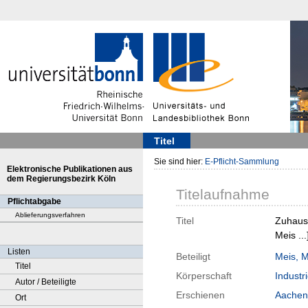
Titel
Sie sind hier:
E-Pflicht-Sammlung
Elektronische Publikationen aus
dem Regierungsbezirk Köln
Titelaufnahme
Pflichtabgabe
Ablieferungsverfahren
Titel
Zuhause
Meis ...
Listen
Beteiligt
Meis, 
Titel
Körperschaft
Indust
Autor / Beteiligte
Erschienen
Aachen
Ort