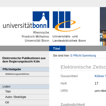
Titel
Sie sind hier:
E-Pflicht-Sammlung
Elektronische Publikationen aus
dem Regierungsbezirk Köln
Elektronische Zeitsc
Pflichtabgabe
Ablieferungsverfahren
Gesamttitel
Kölner
Heft
17
Listen
URN
urn:nb
Titel
Autor / Beteiligte
Ort
Zugänglichkeit