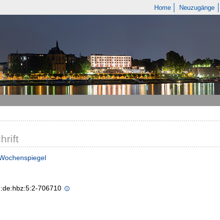
Home
Neuzugänge
hrift
 Wochenspiegel
n:de:hbz:5:2-706710