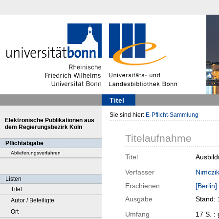
Titel
Sie sind hier:
E-Pflicht-Sammlung
Elektronische Publikationen aus
dem Regierungsbezirk Köln
Titelaufnahme
Pflichtabgabe
Ablieferungsverfahren
Titel
Ausbild
Verfasser
Nimczik
Listen
Erschienen
[Berlin]
Titel
Ausgabe
Stand: 
Autor / Beteiligte
Ort
Umfang
17 S. : 