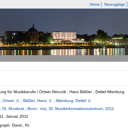
Home
Neuzugänge
ung für Musikberufe / Ortwin Nimczik ; Hans Bäßler ; Detlef Altenburg
, Ortwin
;
Bäßler, Hans
;
Altenburg, Detlef
:
Dt. Musikrat
;
Bonn
:
miz, Dt. Musikinformationszentrum
,
2011
11. Januar 2011
graph. Darst., Kt.