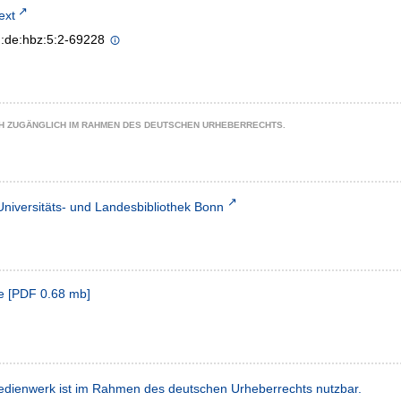
text
n:de:hbz:5:2-69228
CH ZUGÄNGLICH IM RAHMEN DES DEUTSCHEN URHEBERRECHTS.
Universitäts- und Landesbibliothek Bonn
e
[
PDF
0.68 mb
]
dienwerk ist im Rahmen des deutschen Urheberrechts nutzbar.