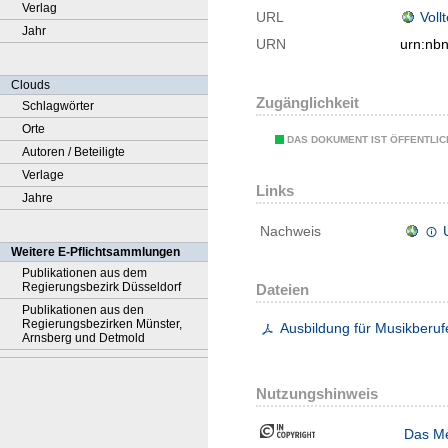
Verlag
URL
Voll
Jahr
URN
urn:nb
Clouds
Zugänglichkeit
Schlagwörter
Orte
DAS DOKUMENT IST ÖFFENTLI
Autoren / Beteiligte
Verlage
Links
Jahre
Nachweis
Weitere E-Pflichtsammlungen
Publikationen aus dem
Regierungsbezirk Düsseldorf
Dateien
Publikationen aus den
Regierungsbezirken Münster,
Ausbildung für Musikberuf
Arnsberg und Detmold
Nutzungshinweis
Das Me