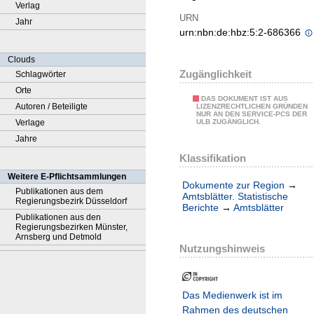
Verlag
URN
Jahr
urn:nbn:de:hbz:5:2-686366
Clouds
Zugänglichkeit
Schlagwörter
Orte
DAS DOKUMENT IST AUS
Autoren / Beteiligte
LIZENZRECHTLICHEN GRÜNDEN
NUR AN DEN SERVICE-PCS DER
Verlage
ULB ZUGÄNGLICH.
Jahre
Klassifikation
Weitere E-Pflichtsammlungen
Dokumente zur Region
→
Publikationen aus dem
Amtsblätter. Statistische
Regierungsbezirk Düsseldorf
Berichte
→
Amtsblätter
Publikationen aus den
Regierungsbezirken Münster,
Arnsberg und Detmold
Nutzungshinweis
Das Medienwerk ist im
Rahmen des deutschen