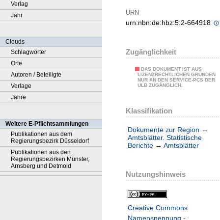
Verlag
URN
Jahr
urn:nbn:de:hbz:5:2-664918
Clouds
Zugänglichkeit
Schlagwörter
Orte
DAS DOKUMENT IST AUS
Autoren / Beteiligte
LIZENZRECHTLICHEN GRÜNDEN
NUR AN DEN SERVICE-PCS DER
Verlage
ULB ZUGÄNGLICH.
Jahre
Klassifikation
Weitere E-Pflichtsammlungen
Dokumente zur Region
→
Publikationen aus dem
Amtsblätter. Statistische
Regierungsbezirk Düsseldorf
Berichte
→
Amtsblätter
Publikationen aus den
Regierungsbezirken Münster,
Arnsberg und Detmold
Nutzungshinweis
Creative Commons
Namensnennung -