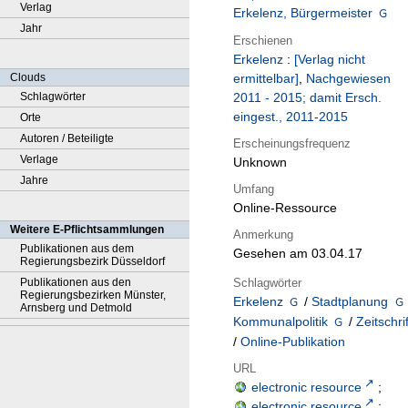
Verlag
Erkelenz, Bürgermeister
Jahr
Erschienen
Erkelenz
:
[Verlag nicht
Clouds
ermittelbar]
,
Nachgewiesen
Schlagwörter
2011 - 2015; damit Ersch.
eingest., 2011-2015
Orte
Autoren / Beteiligte
Erscheinungsfrequenz
Verlage
Unknown
Jahre
Umfang
Online-Ressource
Weitere E-Pflichtsammlungen
Anmerkung
Publikationen aus dem
Gesehen am 03.04.17
Regierungsbezirk Düsseldorf
Schlagwörter
Publikationen aus den
Regierungsbezirken Münster,
Erkelenz
/
Stadtplanung
Arnsberg und Detmold
Kommunalpolitik
/
Zeitschrif
/
Online-Publikation
URL
electronic resource
;
electronic resource
;