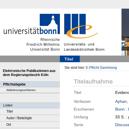
Titel
Sie sind hier:
E-Pflicht-Sammlung
Elektronische Publikationen aus
dem Regierungsbezirk Köln
Titelaufnahme
Pflichtabgabe
Ablieferungsverfahren
Titel
Evidenc
Verfasser
Ayhan,
Listen
Erschienen
Bonn
:
Titel
Umfang
33 S. :
Autor / Beteiligte
Serie
Discuss
Ort