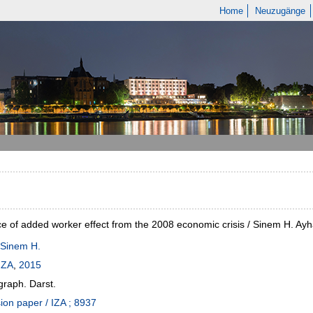
Home
Neuzugänge
e of added worker effect from the 2008 economic crisis / Sinem H. Ay
 Sinem H.
IZA
,
2015
 graph. Darst.
ion paper / IZA ; 8937