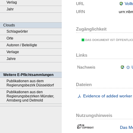
Verlag
URL
Voll
Jahr
URN
urn:nb
Clouds
Zugänglichkeit
Schlagwörter
Orte
DAS DOKUMENT IST ÖFFENTLI
Autoren / Beteiligte
Verlage
Links
Jahre
Nachweis
Weitere E-Pflichtsammlungen
Publikationen aus dem
Dateien
Regierungsbezirk Düsseldorf
Publikationen aus den
Evidence of added worker 
Regierungsbezirken Münster,
Arnsberg und Detmold
Nutzungshinweis
Das Me