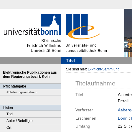
Titel
Sie sind hier:
E-Pflicht-Sammlung
Elektronische Publikationen aus
dem Regierungsbezirk Köln
Titelaufnahme
Pflichtabgabe
Ablieferungsverfahren
Titel
A centr
Perali
Listen
Verfasser
Aaberge
Titel
Erschienen
Bonn
:
Autor / Beteiligte
Umfang
22 S. :
Ort