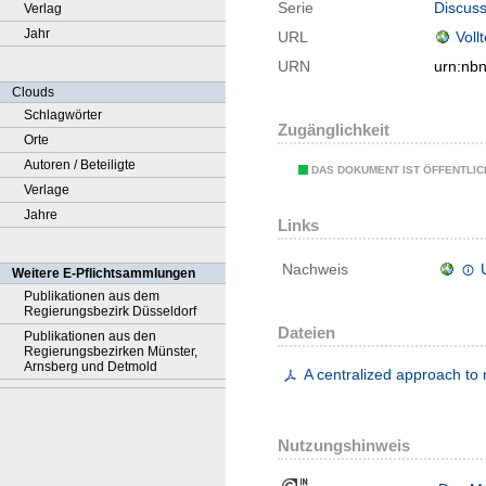
Serie
Discuss
Verlag
Jahr
URL
Voll
URN
urn:nb
Clouds
Schlagwörter
Zugänglichkeit
Orte
Autoren / Beteiligte
DAS DOKUMENT IST ÖFFENTLI
Verlage
Jahre
Links
Nachweis
Weitere E-Pflichtsammlungen
Publikationen aus dem
Regierungsbezirk Düsseldorf
Dateien
Publikationen aus den
Regierungsbezirken Münster,
Arnsberg und Detmold
A centralized approach to 
Nutzungshinweis