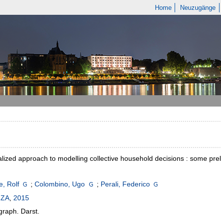
Home
Neuzugänge
alized approach to modelling collective household decisions : some pre
, Rolf
;
Colombino, Ugo
;
Perali, Federico
IZA
,
2015
 graph. Darst.