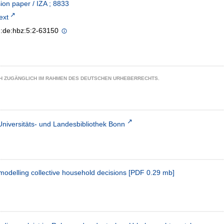
ion paper / IZA ; 8833
text
n:de:hbz:5:2-63150
CH ZUGÄNGLICH IM RAHMEN DES DEUTSCHEN URHEBERRECHTS.
Universitäts- und Landesbibliothek Bonn
modelling collective household decisions
[
PDF
0.29 mb
]