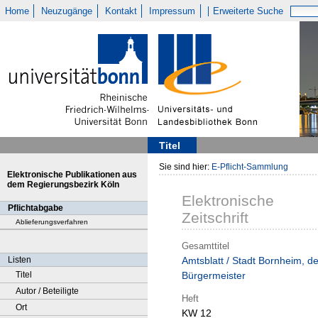
Home
Neuzugänge
Kontakt
Impressum
Erweiterte Suche
Titel
Sie sind hier:
E-Pflicht-Sammlung
Elektronische Publikationen aus
dem Regierungsbezirk Köln
Elektronische
Pflichtabgabe
Zeitschrift
Ablieferungsverfahren
Gesamttitel
Listen
Amtsblatt / Stadt Bornheim, de
Titel
Bürgermeister
Autor / Beteiligte
Heft
Ort
KW 12