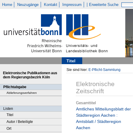
Home
Neuzugänge
Kontakt
Impressum
Erweiterte Suche
Titel
Sie sind hier:
E-Pflicht-Sammlung
Elektronische Publikationen aus
dem Regierungsbezirk Köln
Elektronische
Pflichtabgabe
Zeitschrift
Ablieferungsverfahren
Gesamttitel
Listen
Amtliches Mitteilungsblatt der
Titel
Städteregion Aachen :
Amtsblatt / Städteregion
Autor / Beteiligte
Aachen
Ort