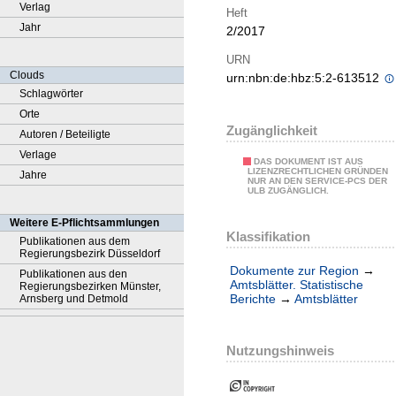
Verlag
Heft
Jahr
2/2017
URN
Clouds
urn:nbn:de:hbz:5:2-613512
Schlagwörter
Orte
Zugänglichkeit
Autoren / Beteiligte
Verlage
DAS DOKUMENT IST AUS
LIZENZRECHTLICHEN GRÜNDEN
Jahre
NUR AN DEN SERVICE-PCS DER
ULB ZUGÄNGLICH.
Weitere E-Pflichtsammlungen
Klassifikation
Publikationen aus dem
Regierungsbezirk Düsseldorf
Dokumente zur Region
→
Publikationen aus den
Amtsblätter. Statistische
Regierungsbezirken Münster,
Berichte
→
Amtsblätter
Arnsberg und Detmold
Nutzungshinweis