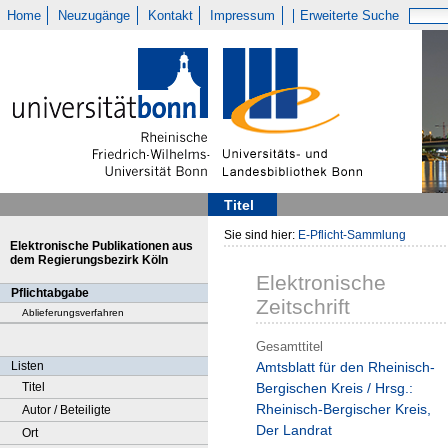
Home
Neuzugänge
Kontakt
Impressum
Erweiterte Suche
Titel
Sie sind hier:
E-Pflicht-Sammlung
Elektronische Publikationen aus
dem Regierungsbezirk Köln
Elektronische
Pflichtabgabe
Zeitschrift
Ablieferungsverfahren
Gesamttitel
Listen
Amtsblatt für den Rheinisch-
Titel
Bergischen Kreis / Hrsg.:
Rheinisch-Bergischer Kreis,
Autor / Beteiligte
Der Landrat
Ort