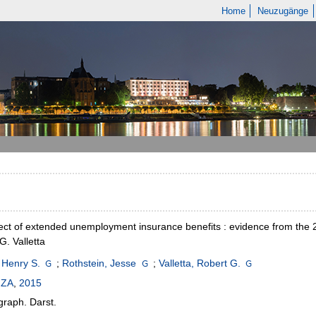
Home
Neuzugänge
ect of extended unemployment insurance benefits : evidence from the 2
G. Valletta
 Henry S.
;
Rothstein, Jesse
;
Valletta, Robert G.
IZA
,
2015
 graph. Darst.