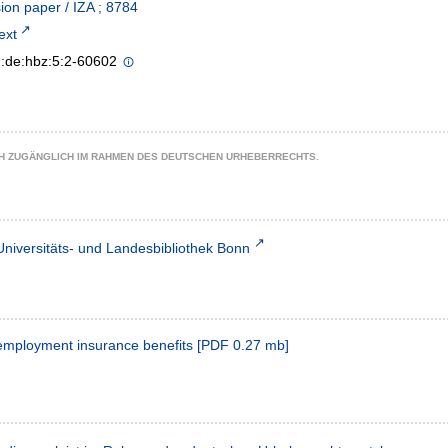
ion paper / IZA ; 8784
text
n:de:hbz:5:2-60602
CH ZUGÄNGLICH IM RAHMEN DES DEUTSCHEN URHEBERRECHTS.
Universitäts- und Landesbibliothek Bonn
employment insurance benefits
[
PDF
0.27 mb
]