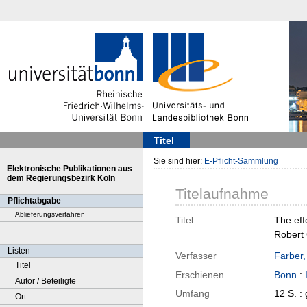
Titel
Sie sind hier:
E-Pflicht-Sammlung
Elektronische Publikationen aus
dem Regierungsbezirk Köln
Titelaufnahme
Pflichtabgabe
Ablieferungsverfahren
Titel
The eff
Robert 
Listen
Verfasser
Farber,
Titel
Erschienen
Bonn
:
Autor / Beteiligte
Umfang
12 S. :
Ort