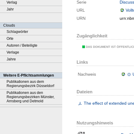
Serie
Discuss
Verlag
Jahr
URL
Voll
URN
urn:nb
Clouds
Schlagwörter
Zugänglichkeit
Orte
Autoren / Beteiligte
DAS DOKUMENT IST ÖFFENTLI
Verlage
Jahre
Links
Nachweis
Weitere E-Pflichtsammlungen
Publikationen aus dem
Regierungsbezirk Düsseldorf
Dateien
Publikationen aus den
Regierungsbezirken Münster,
Arnsberg und Detmold
The effect of extended un
Nutzungshinweis