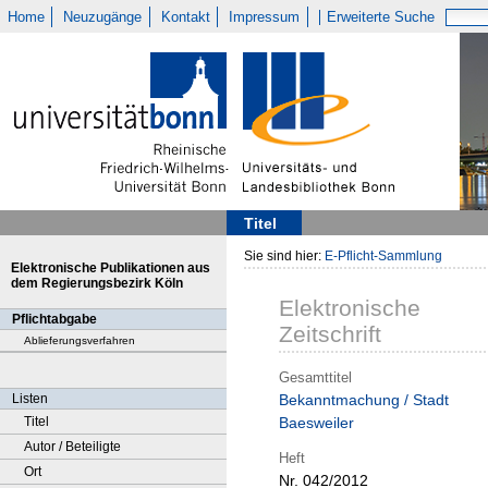
Home
Neuzugänge
Kontakt
Impressum
Erweiterte Suche
Titel
Sie sind hier:
E-Pflicht-Sammlung
Elektronische Publikationen aus
dem Regierungsbezirk Köln
Elektronische
Pflichtabgabe
Zeitschrift
Ablieferungsverfahren
Gesamttitel
Listen
Bekanntmachung / Stadt
Titel
Baesweiler
Autor / Beteiligte
Heft
Ort
Nr. 042/2012