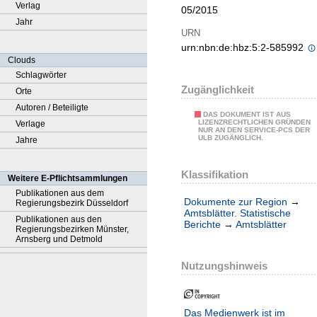
Verlag
05/2015
Jahr
URN
urn:nbn:de:hbz:5:2-585992
Clouds
Schlagwörter
Zugänglichkeit
Orte
Autoren / Beteiligte
DAS DOKUMENT IST AUS
LIZENZRECHTLICHEN GRÜNDEN
Verlage
NUR AN DEN SERVICE-PCS DER
ULB ZUGÄNGLICH.
Jahre
Klassifikation
Weitere E-Pflichtsammlungen
Publikationen aus dem
Dokumente zur Region
→
Regierungsbezirk Düsseldorf
Amtsblätter. Statistische
Publikationen aus den
Berichte
→
Amtsblätter
Regierungsbezirken Münster,
Arnsberg und Detmold
Nutzungshinweis
Das Medienwerk ist im