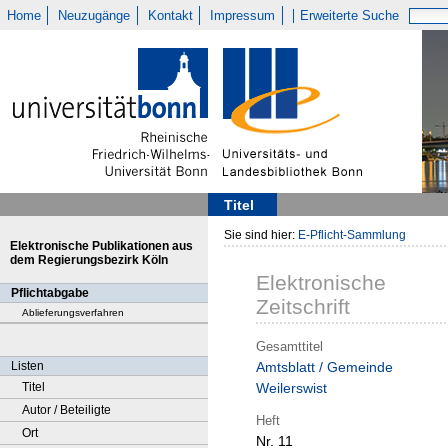
Home
Neuzugänge
Kontakt
Impressum
Erweiterte Suche
Titel
Sie sind hier:
E-Pflicht-Sammlung
Elektronische Publikationen aus
dem Regierungsbezirk Köln
Elektronische
Pflichtabgabe
Zeitschrift
Ablieferungsverfahren
Gesamttitel
Listen
Amtsblatt / Gemeinde
Titel
Weilerswist
Autor / Beteiligte
Heft
Ort
Nr. 11