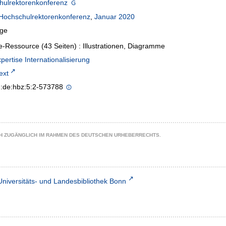
hulrektorenkonferenz
Hochschulrektorenkonferenz
,
Januar 2020
age
e-Ressource (43 Seiten) : Illustrationen, Diagramme
ertise Internationalisierung
text
n:de:hbz:5:2-573788
CH ZUGÄNGLICH IM RAHMEN DES DEUTSCHEN URHEBERRECHTS.
Universitäts- und Landesbibliothek Bonn