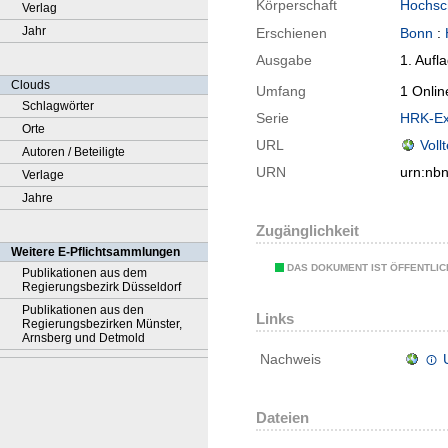
Körperschaft
Hochsc
Verlag
Jahr
Erschienen
Bonn
:
Ausgabe
1. Aufl
Clouds
Umfang
1 Onlin
Schlagwörter
Serie
HRK-Exp
Orte
URL
Voll
Autoren / Beteiligte
URN
urn:nb
Verlage
Jahre
Zugänglichkeit
Weitere E-Pflichtsammlungen
DAS DOKUMENT IST ÖFFENTLI
Publikationen aus dem
Regierungsbezirk Düsseldorf
Publikationen aus den
Links
Regierungsbezirken Münster,
Arnsberg und Detmold
Nachweis
Dateien