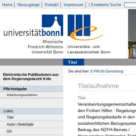
Home
Neuzugänge
Kontakt
Impressum
Erweiterte Suche
Titel
Sie sind hier:
E-Pflicht-Sammlung
Elektronische Publikationen aus
dem Regierungsbezirk Köln
Titelaufnahme
Pflichtabgabe
Ablieferungsverfahren
Titel
Verantwortungsgemeinschafte
den Frühen Hilfen : Regelung
Listen
und Regelungsbedarfe in den
Titel
sozialrechtlichen Bezugssyste
Autor / Beteiligte
Beitrag des NZFH-Beirats /
Ort