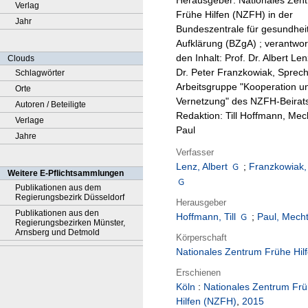
Herausgeber: Nationales Zen
Verlag
Frühe Hilfen (NZFH) in der
Jahr
Bundeszentrale für gesundheit
Aufklärung (BZgA) ; verantwort
den Inhalt: Prof. Dr. Albert Len
Clouds
Dr. Peter Franzkowiak, Sprech
Schlagwörter
Arbeitsgruppe "Kooperation u
Orte
Vernetzung" des NZFH-Beirats
Autoren / Beteiligte
Redaktion: Till Hoffmann, Mech
Verlage
Paul
Jahre
Verfasser
Lenz, Albert
;
Franzkowiak,
Weitere E-Pflichtsammlungen
Publikationen aus dem
Regierungsbezirk Düsseldorf
Herausgeber
Publikationen aus den
Hoffmann, Till
;
Paul, Mecht
Regierungsbezirken Münster,
Arnsberg und Detmold
Körperschaft
Nationales Zentrum Frühe Hil
Erschienen
Köln
:
Nationales Zentrum Fr
Hilfen (NZFH)
,
2015