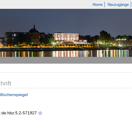
Home
Neuzugänge
hrift
 Wochenspiegel
n:de:hbz:5:2-571927