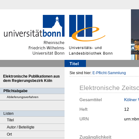
Titel
Sie sind hier:
E-Pflicht-Sammlung
Elektronische Publikationen aus
dem Regierungsbezirk Köln
Elektronische Zeitsc
Pflichtabgabe
Ablieferungsverfahren
Gesamttitel
Kölner
Heft
12
Listen
URN
urn:nb
Titel
Autor / Beteiligte
Ort
Zugänglichkeit