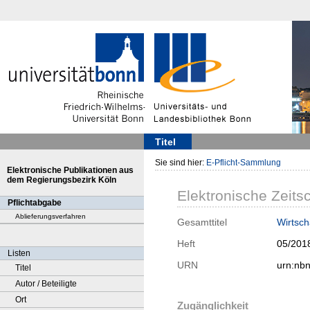
Titel
Sie sind hier:
E-Pflicht-Sammlung
Elektronische Publikationen aus
dem Regierungsbezirk Köln
Elektronische Zeitsc
Pflichtabgabe
Ablieferungsverfahren
Gesamttitel
Wirtsch
Heft
05/201
Listen
URN
urn:nb
Titel
Autor / Beteiligte
Ort
Zugänglichkeit