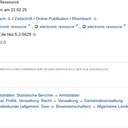
-Ressource
n am 21.02.25
ach
/
Zeitschrift
/
Online-Publikation
/
Rheinbach
tronic resource
;
electronic resource
;
electronic resource
n:de:hbz:5:2-5629
1-0
ZRECHTLICHEN GRÜNDEN NUR AN DEN SERVICE-PCS DER ULB ZUGÄNGLICH.
sblätter. Statistische Berichte
→
Amtsblätter
at. Politik. Verwaltung. Recht
→
Verwaltung
→
Gemeindeverwaltung
ndeskunde (allgemein. Geo- u. Biowissenschaften)
→
Allgemeine Lan