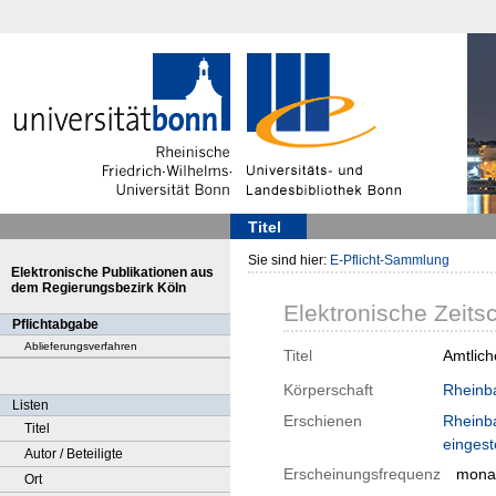
Titel
Sie sind hier:
E-Pflicht-Sammlung
Elektronische Publikationen aus
dem Regierungsbezirk Köln
Elektronische Zeitsc
Pflichtabgabe
Ablieferungsverfahren
Titel
Amtlich
Körperschaft
Rheinb
Listen
Erschienen
Rheinb
Titel
eingest
Autor / Beteiligte
Erscheinungsfrequenz
monat
Ort