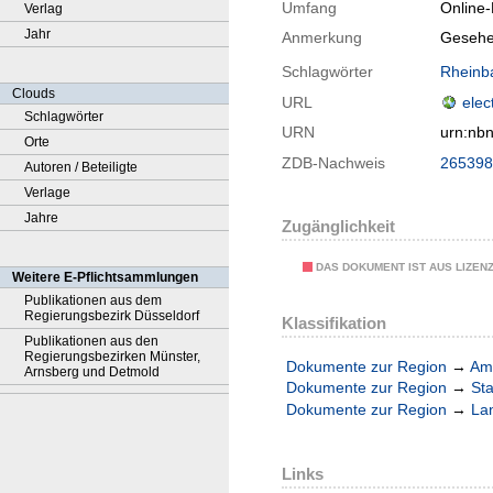
Umfang
Online
Verlag
Jahr
Anmerkung
Gesehe
Schlagwörter
Rheinb
Clouds
URL
elec
Schlagwörter
URN
urn:nb
Orte
ZDB-Nachweis
265398
Autoren / Beteiligte
Verlage
Jahre
Zugänglichkeit
DAS DOKUMENT IST AUS LIZEN
Weitere E-Pflichtsammlungen
Publikationen aus dem
Regierungsbezirk Düsseldorf
Klassifikation
Publikationen aus den
Regierungsbezirken Münster,
Dokumente zur Region
→
Amt
Arnsberg und Detmold
Dokumente zur Region
→
Sta
Dokumente zur Region
→
La
Links