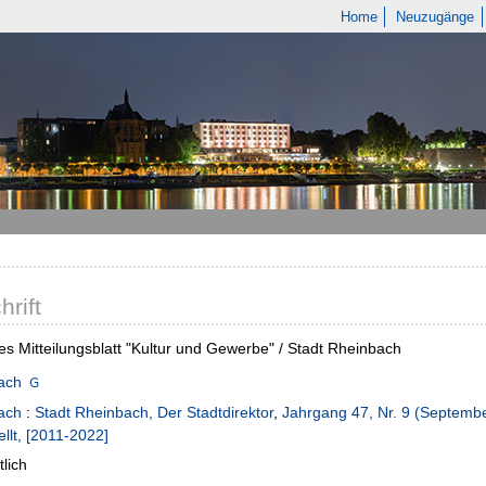
Home
Neuzugänge
hrift
es Mitteilungsblatt "Kultur und Gewerbe" / Stadt Rheinbach
ach
ach
:
Stadt Rheinbach, Der Stadtdirektor
,
Jahrgang 47, Nr. 9 (Septemb
ellt, [2011-2022]
lich