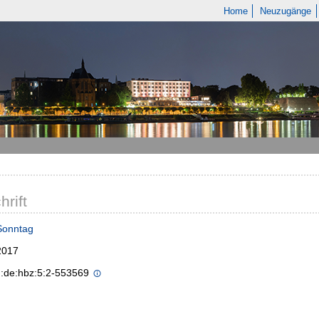
Home
Neuzugänge
hrift
Sonntag
2017
n:de:hbz:5:2-553569