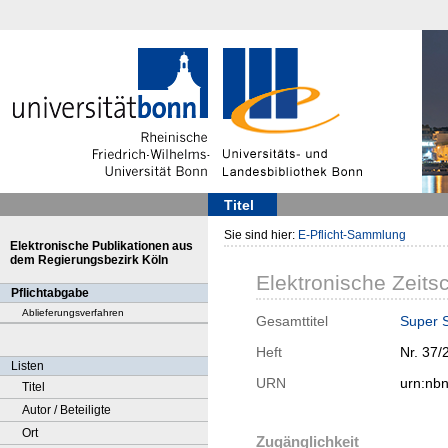
Titel
Sie sind hier:
E-Pflicht-Sammlung
Elektronische Publikationen aus
dem Regierungsbezirk Köln
Elektronische Zeitsc
Pflichtabgabe
Ablieferungsverfahren
Gesamttitel
Super 
Heft
Nr. 37/
Listen
URN
urn:nb
Titel
Autor / Beteiligte
Ort
Zugänglichkeit