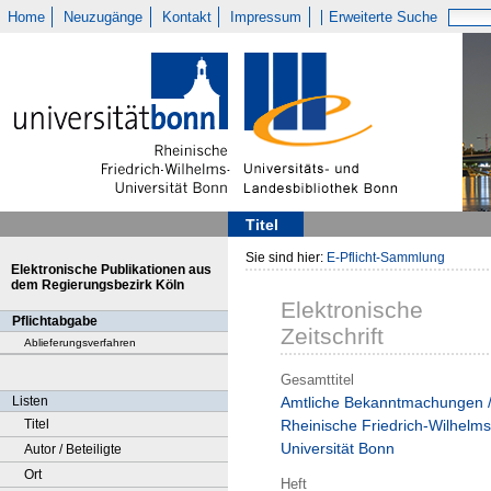
Home
Neuzugänge
Kontakt
Impressum
Erweiterte Suche
Titel
Sie sind hier:
E-Pflicht-Sammlung
Elektronische Publikationen aus
dem Regierungsbezirk Köln
Elektronische
Pflichtabgabe
Zeitschrift
Ablieferungsverfahren
Gesamttitel
Listen
Amtliche Bekanntmachungen 
Titel
Rheinische Friedrich-Wilhelms
Universität Bonn
Autor / Beteiligte
Ort
Heft