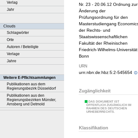
Verlag
Nr. 23 - 20.06.12 Ordnung zur
Jahr
Änderung der
Prüfungsordnung für den
Masterstudiengang Economic
Clouds
der Rechts- und
Schlagwörter
Staatswissenschaftlichen
Orte
Fakultät der Rheinischen
Autoren / Beteiligte
Friedrich-Wilhelms-Universität
Verlage
Bonn
Jahre
URN
urn:nbn:de:hbz:5:2-545654
Weitere E-Pflichtsammlungen
Publikationen aus dem
Regierungsbezirk Düsseldorf
Zugänglichkeit
Publikationen aus den
Regierungsbezirken Münster,
DAS DOKUMENT IST
Arnsberg und Detmold
ÖFFENTLICH ZUGÄNGLICH IM
RAHMEN DES DEUTSCHEN
URHEBERRECHTS.
Klassifikation