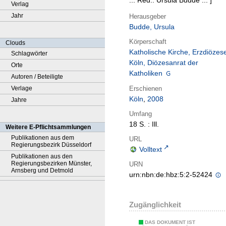
... Red.: Ursula Budde ... ]
Verlag
Jahr
Herausgeber
Budde, Ursula
Körperschaft
Clouds
Katholische Kirche, Erzdiözes
Schlagwörter
Köln, Diözesanrat der
Orte
Katholiken
Autoren / Beteiligte
Erschienen
Verlage
Köln
,
2008
Jahre
Umfang
18 S. : Ill.
Weitere E-Pflichtsammlungen
Publikationen aus dem
URL
Regierungsbezirk Düsseldorf
Volltext
Publikationen aus den
Regierungsbezirken Münster,
URN
Arnsberg und Detmold
urn:nbn:de:hbz:5:2-52424
Zugänglichkeit
DAS DOKUMENT IST