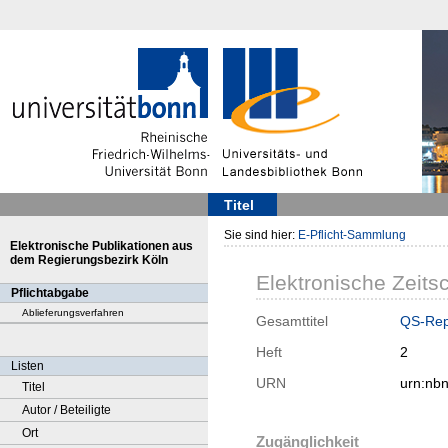
Titel
Sie sind hier:
E-Pflicht-Sammlung
Elektronische Publikationen aus
dem Regierungsbezirk Köln
Elektronische Zeitsc
Pflichtabgabe
Ablieferungsverfahren
Gesamttitel
QS-Rep
Heft
2
Listen
URN
urn:nb
Titel
Autor / Beteiligte
Ort
Zugänglichkeit