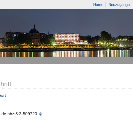
Home
Neuzugänge
hrift
ort
n:de:hbz:5:2-509720