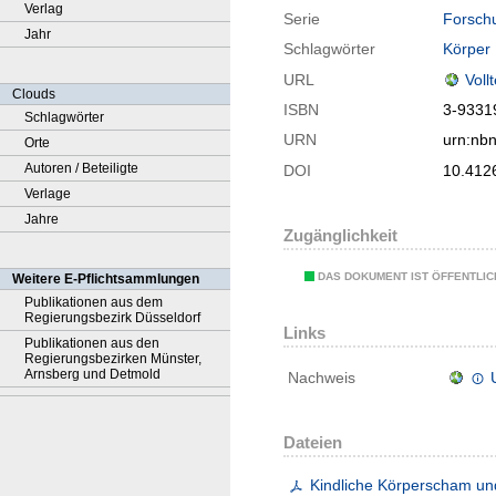
Verlag
Serie
Forschu
Jahr
Schlagwörter
Körper
URL
Voll
Clouds
ISBN
3-9331
Schlagwörter
URN
urn:nb
Orte
Autoren / Beteiligte
DOI
10.412
Verlage
Jahre
Zugänglichkeit
DAS DOKUMENT IST ÖFFENTLI
Weitere E-Pflichtsammlungen
Publikationen aus dem
Regierungsbezirk Düsseldorf
Links
Publikationen aus den
Regierungsbezirken Münster,
Arnsberg und Detmold
Nachweis
Dateien
Kindliche Körperscham un