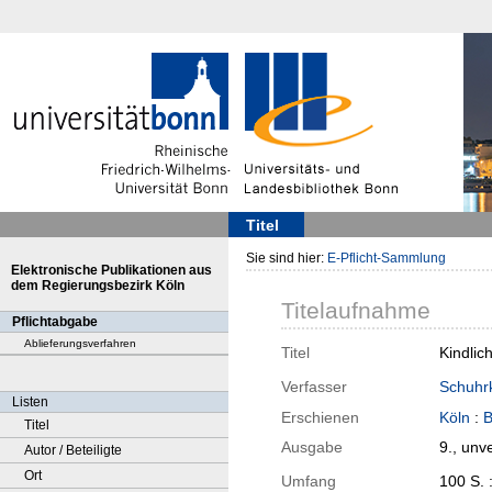
Titel
Sie sind hier:
E-Pflicht-Sammlung
Elektronische Publikationen aus
dem Regierungsbezirk Köln
Titelaufnahme
Pflichtabgabe
Ablieferungsverfahren
Titel
Kindlic
Verfasser
Schuhrk
Listen
Erschienen
Köln
:
B
Titel
Ausgabe
9., unv
Autor / Beteiligte
Ort
Umfang
100 S. 