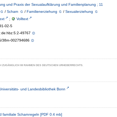
ng und Praxis der Sexualaufklärung und Familienplanung ; 11
/
Scham
/
Familienerziehung
/
Sexualerziehung
text
;
Volltext
91-02-5
n:de:hbz:5:2-49767
6/38m-002794686
CH ZUGÄNGLICH IM RAHMEN DES DEUTSCHEN URHEBERRECHTS.
Universitäts- und Landesbibliothek Bonn
d familiale Schamregeln
[
PDF
0.4 mb
]