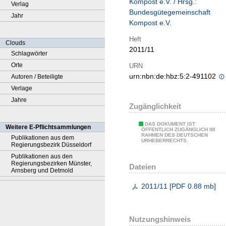
Kompost e.V. / Hrsg.:
Verlag
Bundesgütegemeinschaft
Jahr
Kompost e.V.
Heft
Clouds
2011/11
Schlagwörter
Orte
URN
urn:nbn:de:hbz:5:2-491102
Autoren / Beteiligte
Verlage
Jahre
Zugänglichkeit
DAS DOKUMENT IST
Weitere E-Pflichtsammlungen
ÖFFENTLICH ZUGÄNGLICH IM
RAHMEN DES DEUTSCHEN
Publikationen aus dem
URHEBERRECHTS.
Regierungsbezirk Düsseldorf
Publikationen aus den
Regierungsbezirken Münster,
Dateien
Arnsberg und Detmold
2011/11
[
PDF
0.88 mb
]
Nutzungshinweis