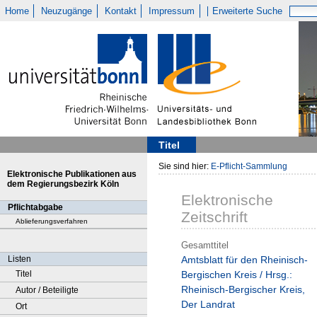
Home
Neuzugänge
Kontakt
Impressum
Erweiterte Suche
Titel
Sie sind hier:
E-Pflicht-Sammlung
Elektronische Publikationen aus
dem Regierungsbezirk Köln
Elektronische
Pflichtabgabe
Zeitschrift
Ablieferungsverfahren
Gesamttitel
Listen
Amtsblatt für den Rheinisch-
Titel
Bergischen Kreis / Hrsg.:
Rheinisch-Bergischer Kreis,
Autor / Beteiligte
Der Landrat
Ort