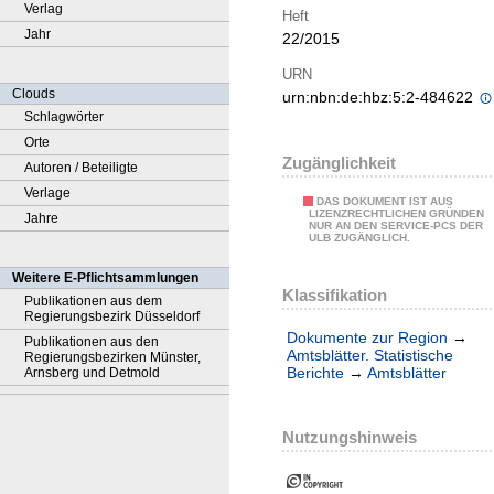
Verlag
Heft
Jahr
22/2015
URN
Clouds
urn:nbn:de:hbz:5:2-484622
Schlagwörter
Orte
Zugänglichkeit
Autoren / Beteiligte
Verlage
DAS DOKUMENT IST AUS
LIZENZRECHTLICHEN GRÜNDEN
Jahre
NUR AN DEN SERVICE-PCS DER
ULB ZUGÄNGLICH.
Weitere E-Pflichtsammlungen
Klassifikation
Publikationen aus dem
Regierungsbezirk Düsseldorf
Dokumente zur Region
→
Publikationen aus den
Amtsblätter. Statistische
Regierungsbezirken Münster,
Berichte
→
Amtsblätter
Arnsberg und Detmold
Nutzungshinweis