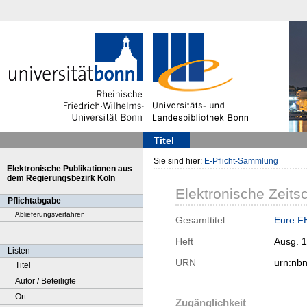
Titel
Sie sind hier:
E-Pflicht-Sammlung
Elektronische Publikationen aus
dem Regierungsbezirk Köln
Elektronische Zeitsc
Pflichtabgabe
Ablieferungsverfahren
Gesamttitel
Eure FH
Heft
Ausg. 
Listen
URN
urn:nb
Titel
Autor / Beteiligte
Ort
Zugänglichkeit