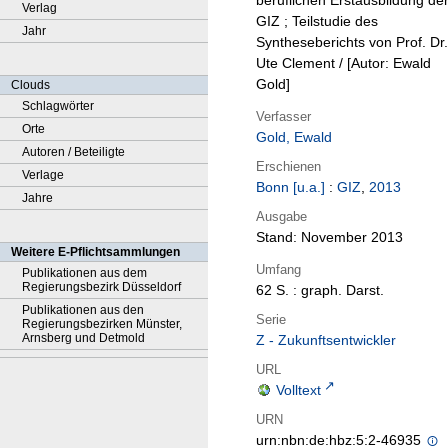
beruflichen Erstausbildung de
Verlag
GIZ ; Teilstudie des
Jahr
Syntheseberichts von Prof. Dr.
Ute Clement / [Autor: Ewald
Gold]
Clouds
Schlagwörter
Verfasser
Orte
Gold, Ewald
Autoren / Beteiligte
Erschienen
Verlage
Bonn [u.a.]
:
GIZ
,
2013
Jahre
Ausgabe
Stand: November 2013
Weitere E-Pflichtsammlungen
Umfang
Publikationen aus dem
Regierungsbezirk Düsseldorf
62 S. : graph. Darst.
Publikationen aus den
Serie
Regierungsbezirken Münster,
Arnsberg und Detmold
Z - Zukunftsentwickler
URL
Volltext
URN
urn:nbn:de:hbz:5:2-46935