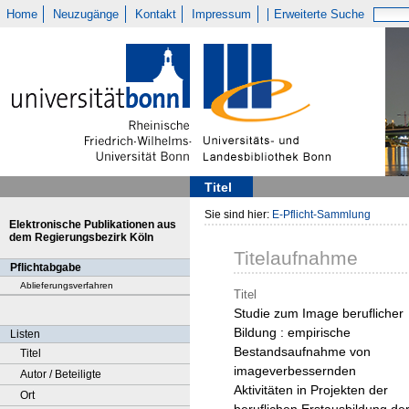
Home
Neuzugänge
Kontakt
Impressum
Erweiterte Suche
Titel
Sie sind hier:
E-Pflicht-Sammlung
Elektronische Publikationen aus
dem Regierungsbezirk Köln
Titelaufnahme
Pflichtabgabe
Ablieferungsverfahren
Titel
Studie zum Image beruflicher
Bildung : empirische
Listen
Bestandsaufnahme von
Titel
imageverbessernden
Autor / Beteiligte
Aktivitäten in Projekten der
Ort