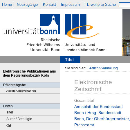
Home
Neuzugänge
Kontakt
Impressum
Erweiterte Suche
Titel
Sie sind hier:
E-Pflicht-Sammlung
Elektronische Publikationen aus
dem Regierungsbezirk Köln
Elektronische
Pflichtabgabe
Zeitschrift
Ablieferungsverfahren
Gesamttitel
Listen
Amtsblatt der Bundesstadt
Titel
Bonn / Hrsg.:Bundesstadt
Bonn, Der Oberbürgermeister,
Autor / Beteiligte
Presseamt
Ort