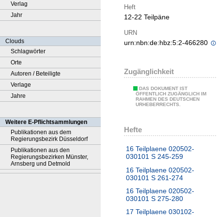
Verlag
Heft
Jahr
12-22 Teilpäne
URN
Clouds
urn:nbn:de:hbz:5:2-466280
Schlagwörter
Orte
Zugänglichkeit
Autoren / Beteiligte
Verlage
DAS DOKUMENT IST
ÖFFENTLICH ZUGÄNGLICH IM
Jahre
RAHMEN DES DEUTSCHEN
URHEBERRECHTS.
Weitere E-Pflichtsammlungen
Hefte
Publikationen aus dem
Regierungsbezirk Düsseldorf
16 Teilplaene 020502-
Publikationen aus den
030101 S 245-259
Regierungsbezirken Münster,
Arnsberg und Detmold
16 Teilplaene 020502-
030101 S 261-274
16 Teilplaene 020502-
030101 S 275-280
17 Teilplaene 030102-