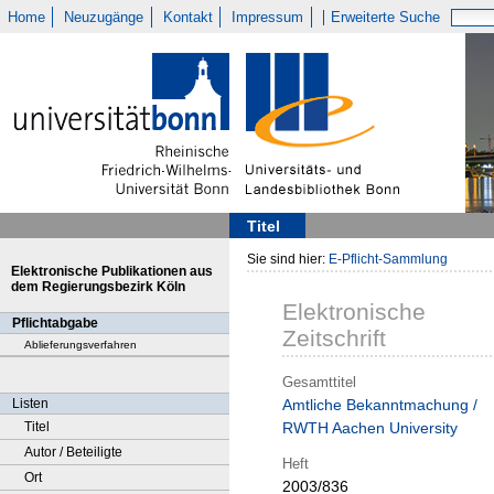
Home
Neuzugänge
Kontakt
Impressum
Erweiterte Suche
Titel
Sie sind hier:
E-Pflicht-Sammlung
Elektronische Publikationen aus
dem Regierungsbezirk Köln
Elektronische
Pflichtabgabe
Zeitschrift
Ablieferungsverfahren
Gesamttitel
Listen
Amtliche Bekanntmachung /
Titel
RWTH Aachen University
Autor / Beteiligte
Heft
Ort
2003/836