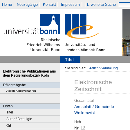
Home
Neuzugänge
Kontakt
Impressum
Erweiterte Suche
Titel
Sie sind hier:
E-Pflicht-Sammlung
Elektronische Publikationen aus
dem Regierungsbezirk Köln
Elektronische
Pflichtabgabe
Zeitschrift
Ablieferungsverfahren
Gesamttitel
Listen
Amtsblatt / Gemeinde
Titel
Weilerswist
Autor / Beteiligte
Heft
Ort
Nr. 12