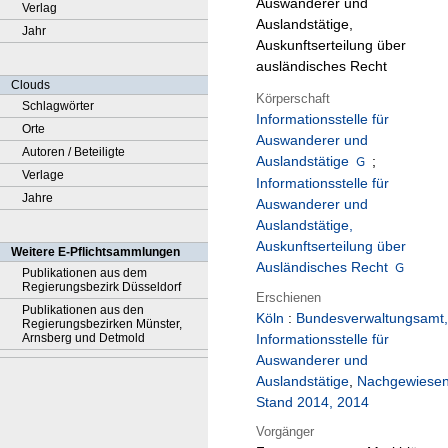
Auswanderer und
Verlag
Auslandstätige,
Jahr
Auskunftserteilung über
ausländisches Recht
Clouds
Körperschaft
Schlagwörter
Informationsstelle für
Orte
Auswanderer und
Autoren / Beteiligte
Auslandstätige
;
Verlage
Informationsstelle für
Jahre
Auswanderer und
Auslandstätige,
Auskunftserteilung über
Weitere E-Pflichtsammlungen
Ausländisches Recht
Publikationen aus dem
Regierungsbezirk Düsseldorf
Erschienen
Publikationen aus den
Köln
:
Bundesverwaltungsamt,
Regierungsbezirken Münster,
Arnsberg und Detmold
Informationsstelle für
Auswanderer und
Auslandstätige
,
Nachgewiese
Stand 2014, 2014
Vorgänger