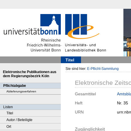
Titel
Sie sind hier:
E-Pflicht-Sammlung
Elektronische Publikationen aus
dem Regierungsbezirk Köln
Elektronische Zeitsc
Pflichtabgabe
Ablieferungsverfahren
Gesamttitel
Amtsbla
Heft
Nr. 35
Listen
URN
urn:nb
Titel
Autor / Beteiligte
Ort
Zugänglichkeit