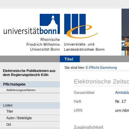
Titel
Sie sind hier:
E-Pflicht-Sammlung
Elektronische Publikationen aus
dem Regierungsbezirk Köln
Elektronische Zeitsc
Pflichtabgabe
Ablieferungsverfahren
Gesamttitel
Amtsbla
Heft
Nr. 17
Listen
URN
urn:nb
Titel
Autor / Beteiligte
Ort
Zugänglichkeit