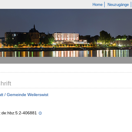
Home
Neuzugänge
hrift
tt / Gemeinde Weilerswist
n:de:hbz:5:2-406881