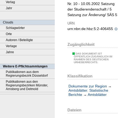
Verlag
Nr. 10 - 10.05.2002 Satzung
Jahr
der Studierendenschaft / 5
Satzung zur Änderung/ SÄS 5
Clouds
URN
Schlagwörter
urn:nbn:de:hbz:5:2-406455
Orte
Autoren / Beteiligte
Zugänglichkeit
Verlage
Jahre
DAS DOKUMENT IST
ÖFFENTLICH ZUGÄNGLICH IM
RAHMEN DES DEUTSCHEN
URHEBERRECHTS.
Weitere E-Pflichtsammlungen
Publikationen aus dem
Klassifikation
Regierungsbezirk Düsseldorf
Publikationen aus den
Regierungsbezirken Münster,
Dokumente zur Region
→
Arnsberg und Detmold
Amtsblätter. Statistische
Berichte
→
Amtsblätter
Dateien