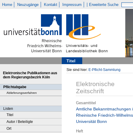
Home
Neuzugänge
Kontakt
Impressum
Erweiterte Suche
Titel
Sie sind hier:
E-Pflicht-Sammlung
Elektronische Publikationen aus
dem Regierungsbezirk Köln
Elektronische
Pflichtabgabe
Zeitschrift
Ablieferungsverfahren
Gesamttitel
Listen
Amtliche Bekanntmachungen 
Titel
Rheinische Friedrich-Wilhelms
Universität Bonn
Autor / Beteiligte
Ort
Heft